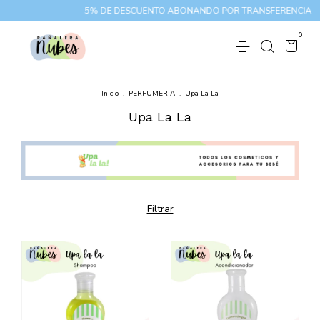
5% DE DESCUENTO ABONANDO POR TRANSFERENCIA
10
0
Inicio
.
PERFUMERIA
.
Upa La La
Upa La La
Filtrar