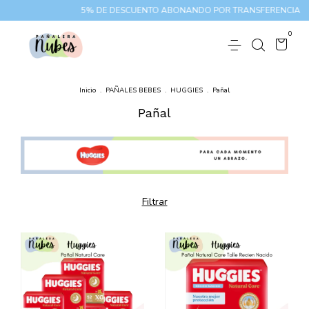
5% DE DESCUENTO ABONANDO POR TRANSFERENCIA
1
0
Inicio
.
PAÑALES BEBES
.
HUGGIES
.
Pañal
Pañal
Filtrar