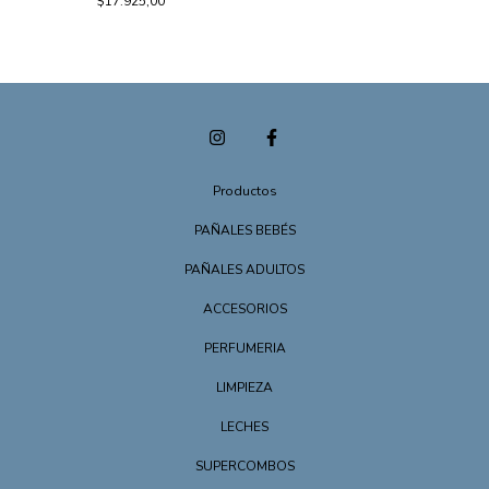
$17.925,00
Productos
PAÑALES BEBÉS
PAÑALES ADULTOS
ACCESORIOS
PERFUMERIA
LIMPIEZA
LECHES
SUPERCOMBOS