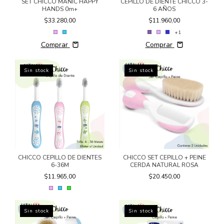
SET CHICCO MANIC HAPPY
CEPILLO DE DIENTE CHICCO 3-
HANDS 0m+
6 AÑOS
$33.280,00
$11.960,00
+1
Comprar
Comprar
Sin stock
Sin stock
CHICCO CEPILLO DE DIENTES
CHICCO SET CEPILLO + PEINE
6-36M
CERDA NATURAL ROSA
$11.965,00
$20.450,00
Sin stock
Sin stock