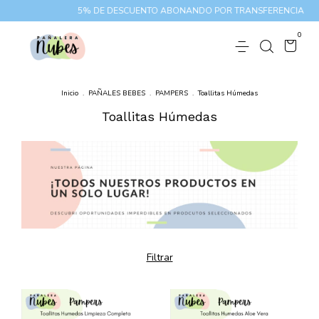
5% DE DESCUENTO ABONANDO POR TRANSFERENCIA
1
0
Inicio
.
PAÑALES BEBES
.
PAMPERS
.
Toallitas Húmedas
Toallitas Húmedas
Filtrar