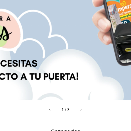
2
/
3