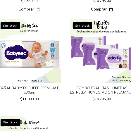
$2.630,00
$10.795,00
Sin stock
Sin stock
PAÑAL BABYSEC SUPER PREMIUM P
COMBO TOALLITAS HUMEDAS
x30un.
ESTRELLA HUMECTACION RELAJAN
3x50un.
$11.890,00
$10.795,00
Sin stock